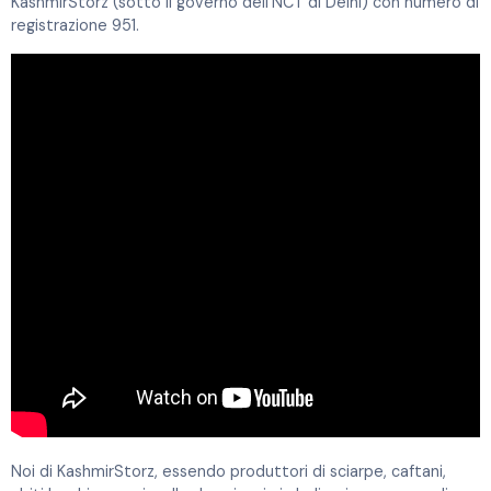
KashmirStorz (sotto il governo dell’NCT di Delhi) con numero di
registrazione 951.
Noi di KashmirStorz, essendo produttori di sciarpe, caftani,