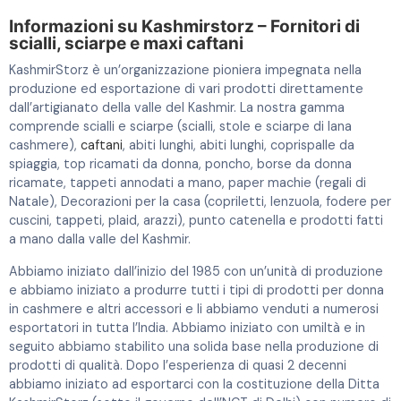
Informazioni su Kashmirstorz – Fornitori di
scialli, sciarpe e maxi caftani
KashmirStorz è un’organizzazione pioniera impegnata nella
produzione ed esportazione di vari prodotti direttamente
dall’artigianato della valle del Kashmir. La nostra gamma
comprende scialli e sciarpe (scialli, stole e sciarpe di lana
cashmere),
caftani
, abiti lunghi, abiti lunghi, coprispalle da
spiaggia, top ricamati da donna, poncho, borse da donna
ricamate, tappeti annodati a mano, paper machie (regali di
Natale), Decorazioni per la casa (copriletti, lenzuola, fodere per
cuscini, tappeti, plaid, arazzi), punto catenella e prodotti fatti
a mano dalla valle del Kashmir.
Abbiamo iniziato dall’inizio del 1985 con un’unità di produzione
e abbiamo iniziato a produrre tutti i tipi di prodotti per donna
in cashmere e altri accessori e li abbiamo venduti a numerosi
esportatori in tutta l’India. Abbiamo iniziato con umiltà e in
seguito abbiamo stabilito una solida base nella produzione di
prodotti di qualità. Dopo l’esperienza di quasi 2 decenni
abbiamo iniziato ad esportarci con la costituzione della Ditta