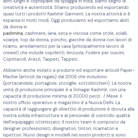
abiti lunghi e coprispalle da spiaggia in India, siamo segno di
creatività e autenticità. Stiamo producendo ed esportando
quasi tutti i prodotti Kashmir Garment. La nostra attività si è
espansa in molti modi. Oggi produciamo ed esportiamo abiti
da donna in
pashmina
, cashmere, lana, seta e viscosa come stole, scialli,
sciarpe, top da donna, poncho, giacche da donna con lavori di
ricamo, arredamento per la casa (principalmente lavoro di
crewel) che include copriletti, lenzuola, Fodere per cuscini,
Copritavoli, Arazzi, Tappeti, Tappeti.
Abbiamo anche iniziato a produrre ed esportare articoli Paper-
Machie (articoli da regalo) dal 2006 che includono
(portacandele, portagioie, stoviglie, sottobicchieri). La nostra
unità di produzione principale è a Srinagar Kashmir, con una
capacità di produzione minima di 20.000 pezzi . / Mese. Il
nostro ufficio operativo e magazzino è a Nuova Delhi. La
capacità di raggiungere gli obiettivi di produzione è dovuta alla
nostra solida infrastruttura e al personale di controllo qualità
dell’equipaggio ottimizzato. Il nostro team è composto da
designer professionisti, disegnatori, tintori, ricamatori e
ispettori. Nuovi design e modelli nei nostri prodotti si sono