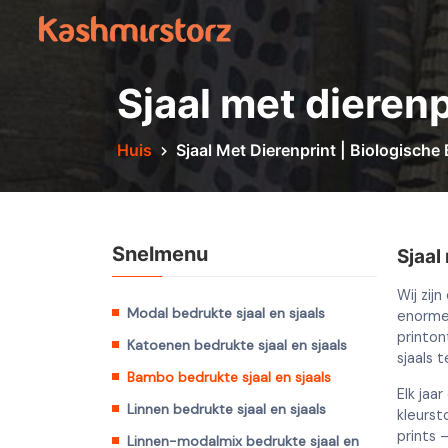
Sjaal met dieren
Huis
Sjaal Met Dierenprint | Biologische
Snelmenu
Sjaal
Wij zij
Modal bedrukte sjaal en sjaals
enorme 
printon
Katoenen bedrukte sjaal en sjaals
sjaals 
Bambo bedrukte sjaal en sjaals
Elk jaa
Linnen bedrukte sjaal en sjaals
kleurst
prints 
Linnen-modalmix bedrukte sjaal en