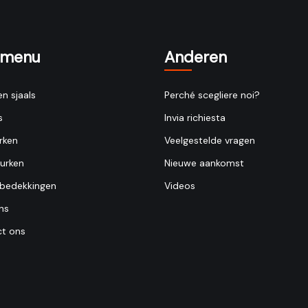
lmenu
Anderen
en sjaals
Perché scegliere noi?
s
Invia richiesta
rken
Veelgestelde vragen
jurken
Nieuwe aankomst
bedekkingen
Videos
ns
t ons