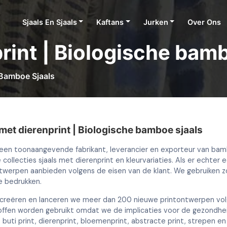
Sjaals En Sjaals
Kaftans
Jurken
Over Ons
print | Biologische bam
 Bamboe Sjaals
 met dierenprint | Biologische bamboe sjaals
n een toonaangevende fabrikant, leverancier en exporteur van bamb
collecties sjaals met dierenprint en kleurvariaties. Als er echte
twerpen aanbieden volgens de eisen van de klant. We gebruiken zo
te bedrukken.
r creëren en lanceren we meer dan 200 nieuwe printontwerpen v
offen worden gebruikt omdat we de implicaties voor de gezondheid
– buti print, dierenprint, bloemenprint, abstracte print, strepen en 