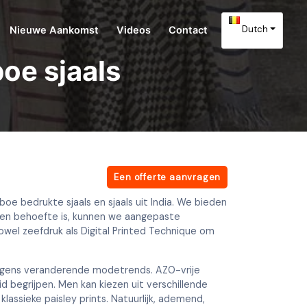
Dutch
Nieuwe Aankomst
Videos
Contact
boe sjaals
Een offerte aanvragen
oe bedrukte sjaals en sjaals uit India. We bieden
r een behoefte is, kunnen we aangepaste
wel zeefdruk als Digital Printed Technique om
olgens veranderende modetrends. AZO-vrije
 begrijpen. Men kan kiezen uit verschillende
klassieke paisley prints. Natuurlijk, ademend,