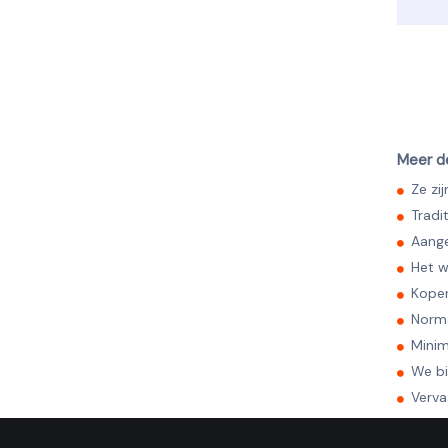
Meer de
Ze zi
Tradi
Aange
Het w
Koper
Norma
Minim
We bi
Verva