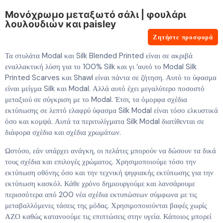
Μονόχρωμο μεταξωτό σάλι | φουλάρι
λουλουδιών και paisley
Ζητήστε προσφορά
Τα στυλάτα Modal και Silk Blended Printed είναι σε ακριβά
εναλλακτική λύση για το 100% Silk και γι ‘αυτό το Modal Silk
Printed Scarves και Shawl είναι πάντα σε ζήτηση. Αυτό το ύφασμα
είναι μείγμα Silk και Modal. Αλλά αυτό έχει μεγαλύτερο ποσοστό
μεταξιού σε σύγκριση με το Modal. Έτσι, τα όμορφα σχέδια
εκτύπωσης σε λεπτό ελαφρύ ύφασμα Silk Modal είναι τόσο ελκυστικά
όσο και κομψά. Αυτά τα περιτυλίγματα Silk Modal διατίθενται σε
διάφορα σχέδια και σχέδια χρωμάτων.
Ωστόσο, εάν υπάρχει ανάγκη, οι πελάτες μπορούν να δώσουν τα δικά
τους σχέδια και επιλογές χρώματος. Χρησιμοποιούμε τόσο την
εκτύπωση οθόνης όσο και την τεχνική ψηφιακής εκτύπωσης για την
εκτύπωση κασκόλ. Κάθε χρόνο δημιουργούμε και λανσάρουμε
περισσότερα από 200 νέα σχέδια εκτυπώσεων σύμφωνα με τις
μεταβαλλόμενες τάσεις της μόδας. Χρησιμοποιούνται βαφές χωρίς
ΑΖΟ καθώς κατανοούμε τις επιπτώσεις στην υγεία. Κάποιος μπορεί