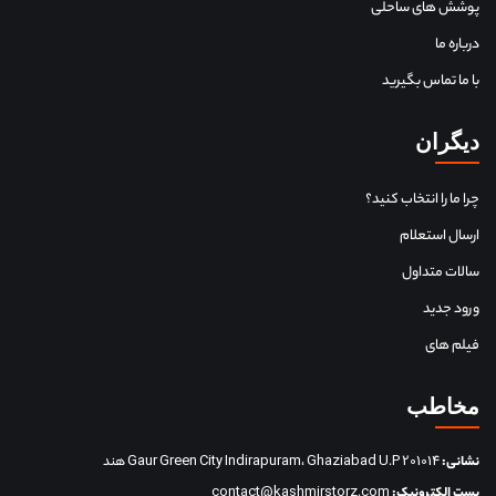
پوشش های ساحلی
درباره ما
با ما تماس بگیرید
دیگران
چرا ما را انتخاب کنید؟
ارسال استعلام
سالات متداول
ورود جدید
فیلم های
مخاطب
نشانی:
Gaur Green City Indirapuram، Ghaziabad U.P 201014 هند
پست الکترونیک:
contact@kashmirstorz.com