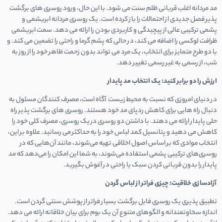
مد مردانه اغلب قربانی ظلم سنت می شود. با این حال، ورود روسری های برگشت
پذیر فصل جدیدی از احتمالات را باز کرده است. یک روسری مردانه ابریشمی و
پشمی ترکیبی عالی از پیچیدگی و کاربردی بودن را ارائه می دهد. سمت ابریشمی
ظرافت لوکسی را اضافه می کند، در حالی که پشم گرما و راحتی را تضمین می کند. و
با دو طرح متمایز برای انتخاب، یک مرد می تواند بدون زحمت ظاهر خود را از روز به
شب، از رسمی به غیر رسمی تغییر دهد.
ارزش را دو برابر کنید: یک انتخاب مد پایدار
در دنیای امروزی که نسبت به محیط زیست آگاه است، مصرف کنندگان مسئول به
دنبال راه هایی برای کاهش ردپای مد خود هستند. روسری های برگشت پذیر راه
حلی پایدار ارائه می دهند. با داشتن دو روسری در یک روسری، مصرف کلی خود را
کاهش می دهید و پتانسیل کمد لباس خود را به حداکثر می رسانید. علاوه بر این،
انتخاب موادی که بر اساس اصول اخلاقی تهیه می‌شوند، مانند آن‌هایی که در
روسری‌های ترکیبی پشمی استفاده می‌شوند، به شما این امکان را می‌دهد که مد
پایدار را بدون قربانی کردن سبک یا راحتی در آغوش بگیرید.
آزادسازی خلاقیت: چیزی فراتر از لباس گردن
تطبیق پذیری یک روسری قابل برگشت بسیار فراتر از پوشش سنتی گردن است.
اندازه سخاوتمندانه و الگوهای متنوع آن یک بوم برای بیان خلاقانه ارائه می دهد.