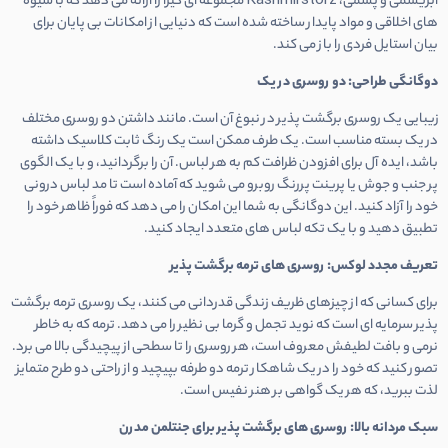
ابریشمی و پشمی، Kashmirstorz مجموعه ای گیرا را ارائه می دهد که با شیوه
های اخلاقی و مواد پایدار ساخته شده است که دنیایی از امکانات بی پایان برای
بیان استایل فردی را باز می کند.
دوگانگی طراحی: دو روسری در یک
زیبایی یک روسری برگشت پذیر در نبوغ آن است. مانند داشتن دو روسری مختلف
در یک بسته مناسب است.
یک طرف ممکن است یک رنگ ثابت کلاسیک داشته
باشد، ایده آل برای افزودن ظرافت کم به هر لباس.
آن را برگردانید، و با یک الگوی
پر جنب و جوش یا پرینت پررنگ روبرو می شوید که آماده است تا مد لباس درونی
خود را آزاد کنید. این دوگانگی به شما این امکان را می دهد که فوراً ظاهر خود را
تطبیق دهید و با یک تکه لباس های متعدد ایجاد کنید.
تعریف مجدد لوکس: روسری های ترمه برگشت پذیر
برای کسانی که از چیزهای ظریف زندگی قدردانی می کنند، یک روسری ترمه برگشت
پذیر سرمایه ای است که نوید تجمل و گرما بی نظیر را می دهد. ترمه که به خاطر
نرمی و بافت لطیفش معروف است، هر روسری را تا سطحی از پیچیدگی بالا می برد.
تصور کنید که خود را در یک شاهکار ترمه دو طرفه بپیچید و از راحتی دو طرح متمایز
لذت ببرید، که هر یک گواهی بر هنر نفیس است.
سبک مردانه بالا: روسری های برگشت پذیر برای جنتلمن مدرن