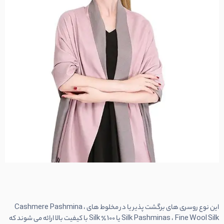
این نوع روسری های برگشت پذیر یا در مخلوط های Cashmere Pashmina ،
Silk Pashminas ، Fine Wool Silk یا 100٪ Silk با کیفیت بالا ارائه می شوند که