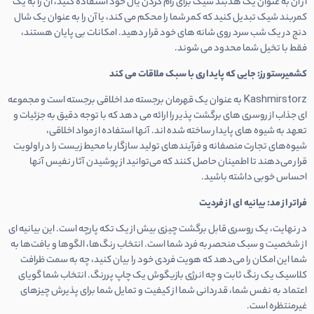
از آن به عنوان یک هدبند شیک برای رام کردن یال خود استفاده کنید، آن را به یک
کمربند شیک تبدیل کنید که کمر شما را محکم می کند، یا آن را به عنوان یک شال
دنج در یک شب سرد روی شانه های خود قرار دهید. امکانات بی پایان هستند،
فقط با تخیل شما محدود می شوند.
کشمیرستورز: جایی که پایداری با سبک ملاقات می کند
Kashmirstorz به عنوان یک قهرمان برجسته مد اخلاقی برجسته است و مجموعه
ای جذاب از روسری های برگشت پذیر را ارائه می دهد که با توجه دقیق به جزئیات و
تعهد به شیوه های پایدار ساخته شده اند. آنها استفاده از مواد اخلاقی،
شیوه‌های تجارت منصفانه و فرآیندهای تولید سازگار با محیط زیست را در اولویت
قرار می‌دهند تا اطمینان حاصل کنند که می‌توانید از پوشیدن آثار نفیس آنها
احساس خوبی داشته باشید.
فراتر از مد: بیانیه ای از فردیت
در نهایت، یک روسری قابل برگشت چیزی بیش از یک تکه پارچه است. این بیانیه ای
از شخصیت و سبک منحصر به فرد شما است.
انتخاب رنگ‌ها، الگوها و بافت‌ها به
شما این امکان را می‌دهد که هویت فردی خود را بیان کنید، چه به سمت ظرافت
کلاسیک یک رنگ ثابت و چه انرژی بازیگوش یک چاپ پررنگ.
انتخاب شما گویای
اعتماد به نفس شما، قدردانی شما از کیفیت و تمایل شما برای پذیرش چیزهای
غیرمنتظره است.