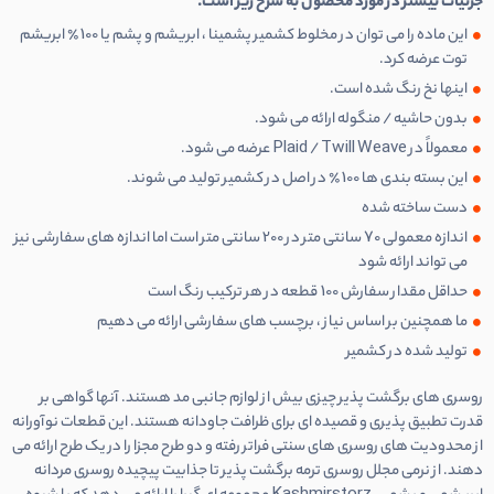
جزئیات بیشتر در مورد محصول به شرح زیر است.
این ماده را می توان در مخلوط کشمیر پشمینا ، ابریشم و پشم یا 100٪ ابریشم
توت عرضه کرد.
اینها نخ رنگ شده است.
بدون حاشیه / منگوله ارائه می شود.
معمولاً در Plaid / Twill Weave عرضه می شود.
این بسته بندی ها 100٪ در اصل در کشمیر تولید می شوند.
دست ساخته شده
اندازه معمولی 70 سانتی متر در 200 سانتی متر است اما اندازه های سفارشی نیز
می تواند ارائه شود
حداقل مقدار سفارش 100 قطعه در هر ترکیب رنگ است
ما همچنین بر اساس نیاز ، برچسب های سفارشی ارائه می دهیم
تولید شده در کشمیر
روسری های برگشت پذیر چیزی بیش از لوازم جانبی مد هستند. آنها گواهی بر
قدرت تطبیق پذیری و قصیده ای برای ظرافت جاودانه هستند. این قطعات نوآورانه
از محدودیت های روسری های سنتی فراتر رفته و دو طرح مجزا را در یک طرح ارائه می
دهند. از نرمی مجلل روسری ترمه برگشت پذیر تا جذابیت پیچیده روسری مردانه