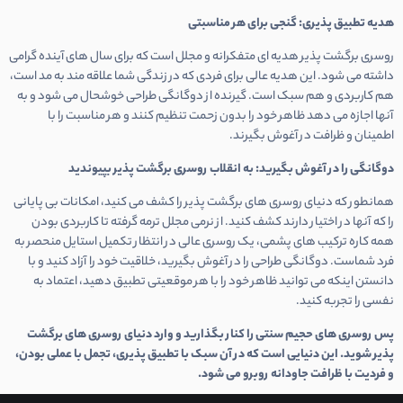
هدیه تطبیق پذیری: گنجی برای هر مناسبتی
روسری برگشت پذیر هدیه ای متفکرانه و مجلل است که برای سال های آینده گرامی
داشته می شود. این هدیه عالی برای فردی که در زندگی شما علاقه مند به مد است،
هم کاربردی و هم سبک است. گیرنده از دوگانگی طراحی خوشحال می شود و به
آنها اجازه می دهد ظاهر خود را بدون زحمت تنظیم کنند و هر مناسبت را با
اطمینان و ظرافت در آغوش بگیرند.
دوگانگی را در آغوش بگیرید: به انقلاب روسری برگشت پذیر بپیوندید
همانطور که دنیای روسری های برگشت پذیر را کشف می کنید، امکانات بی پایانی
را که آنها در اختیار دارند کشف کنید. از نرمی مجلل ترمه گرفته تا کاربردی بودن
همه کاره ترکیب های پشمی، یک روسری عالی در انتظار تکمیل استایل منحصر به
فرد شماست. دوگانگی طراحی را در آغوش بگیرید، خلاقیت خود را آزاد کنید و با
دانستن اینکه می توانید ظاهر خود را با هر موقعیتی تطبیق دهید، اعتماد به
نفسی را تجربه کنید.
پس روسری های حجیم سنتی را کنار بگذارید و وارد دنیای روسری های برگشت
پذیر شوید. این دنیایی است که در آن سبک با تطبیق پذیری، تجمل با عملی بودن،
و فردیت با ظرافت جاودانه روبرو می شود.