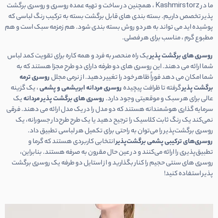
ما در Kashmirstorz ، همچنین در ساخت و تهیه عمده روسری و روسری برگشت
پذیر تخصص داریم. بسته بندی های قابل برگشت بسته به ترکیب رنگ لباسی که
پوشیده اید می تواند به هر دو روش بسته بندی شود. هم زمزمه سبک است و هم
مطبوع گرم ، مناسب برای هر فصلی.
روسری های برگشت پذیر
یک راه منحصر به فرد و همه کاره برای تقویت کمد لباس
شما ارائه می دهند. این روسری های دو طرفه دارای دو طرح مجزا هستند که به
شما امکان می دهد فوراً ظاهر خود را تغییر دهید. از نرمی مجلل
روسری ترمه
برگشت پذیر
گرفته تا ظرافت پیچیده
روسری مردانه ابریشمی و پشمی
، یک گزینه
عالی برای هر سبک و موقعیتی وجود دارد.
روسری های برگشت پذیر مردانه
یک
سرمایه گذاری هوشمندانه هستند که دو مدل را در یک مدل ارائه می دهند. فرقی
نمی‌کند یک رنگ ثابت کلاسیک را ترجیح دهید یا یک طرح طرح‌دار جسورانه، یک
روسری برگشت‌پذیر را می‌توان به راحتی برای تکمیل هر لباسی تطبیق داد.
روسری‌های ترکیبی پشمی برگشت‌پذیر
انتخابی کاربردی هستند که گرما و
تطبیق‌پذیری را ارائه می‌کنند و در عین حال مقرون به صرفه هستند. بنابراین،
روسری های سنتی حجیم را کنار بگذارید و از استایل دو طرفه یک روسری برگشت
پذیر استفاده کنید!