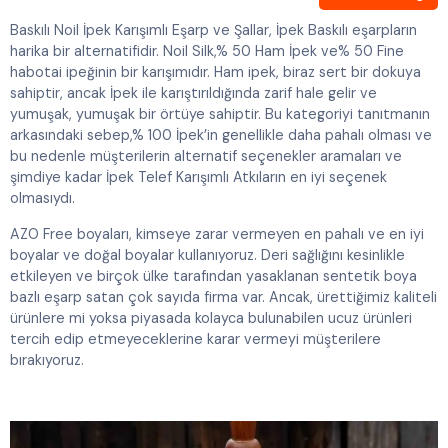
Baskılı Noil İpek Karışımlı Eşarp ve Şallar, İpek Baskılı eşarpların
harika bir alternatifidir. Noil Silk,% 50 Ham İpek ve% 50 Fine
habotai ipeğinin bir karışımıdır. Ham ipek, biraz sert bir dokuya
sahiptir, ancak İpek ile karıştırıldığında zarif hale gelir ve
yumuşak, yumuşak bir örtüye sahiptir. Bu kategoriyi tanıtmanın
arkasındaki sebep,% 100 İpek’in genellikle daha pahalı olması ve
bu nedenle müşterilerin alternatif seçenekler aramaları ve
şimdiye kadar İpek Telef Karışımlı Atkıların en iyi seçenek
olmasıydı.
AZO Free boyaları, kimseye zarar vermeyen en pahalı ve en iyi
boyalar ve doğal boyalar kullanıyoruz. Deri sağlığını kesinlikle
etkileyen ve birçok ülke tarafından yasaklanan sentetik boya
bazlı eşarp satan çok sayıda firma var. Ancak, ürettiğimiz kaliteli
ürünlere mi yoksa piyasada kolayca bulunabilen ucuz ürünleri
tercih edip etmeyeceklerine karar vermeyi müşterilere
bırakıyoruz.