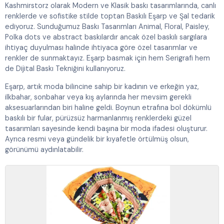
Kashmirstorz olarak Modern ve Klasik baskı tasarımlarında, canlı
renklerde ve sofistike stilde toptan Baskılı Eşarp ve Şal tedarik
ediyoruz. Sunduğumuz Baskı Tasarımları Animal, Floral, Paisley,
Polka dots ve abstract baskılardır ancak özel baskılı sargılara
ihtiyaç duyulması halinde ihtiyaca göre özel tasarımlar ve
renkler de sunmaktayız. Eşarp basmak için hem Serigrafi hem
de Dijital Baskı Tekniğini kullanıyoruz.
Eşarp, artık moda bilincine sahip bir kadının ve erkeğin yaz,
ilkbahar, sonbahar veya kış aylarında her mevsim gerekli
aksesuarlarından biri haline geldi. Boynun etrafına bol dökümlü
baskılı bir fular, pürüzsüz harmanlanmış renklerdeki güzel
tasarımları sayesinde kendi başına bir moda ifadesi oluşturur.
Ayrıca resmi veya gündelik bir kıyafetle örtülmüş olsun,
görünümü aydınlatabilir.