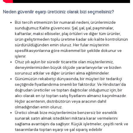
Neden güvenilir eşarp üreticiniz olarak bizi seçmelisiniz?
Bizi tercih etmemizin bir numaralı nedeni, ürünlerimizde
sunduğumuz Kalite güvencesi. Şal, şal, şal, paşminalar,
kaftanlar, maksi elbiseler, plaj örtüleri ve diğer tüm ürünler,
ürün geliştirmeden toplu üretime kadar sıkı kalite kontrolünün
sürdürüldüğünden emin oluruz. Her fular müşterinin
spesifikasyonlarına göre mükemmel bir şekilde dokunur ve
işlenir.
Otuz yılı aşkın bir süredir ticarette olan müşterilerimiz,
deneyimlerimizden büyük ölçüde yararlanıyorlar ve bizden
sorunsuz atkılar ve diğer ürünleri alma eğilimindeler.
Günümüzün rekabetçi dünyasında, bir müşteri bir tedarikçi
seçtiğinde fiyatlandırma önemli bir faktördür. Ve Hindistan’da
doğrudan üreticiler ve toptan dağıtıcılar olduğumuz için, bir
alıcı olarak en iyi toptan satış fiyatlarını almanız kaçınılmazdır.
Hiçbir acentenin, distribütörün veya aracının dahil
olmadığından emin oluruz.
Üretici olmak bize müşterilerimize benzersiz bir esneklik
sunarak satın almak istedikleri miktara karar vermelerini
sağlama avantajını da sağlıyor. Küçük işletmeler, çeşitli renk ve
tasarımlarda toptan eşarp ve şal sipariş edebilir