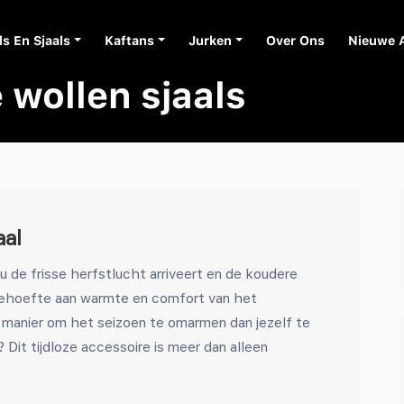
ls En Sjaals
Kaftans
Jurken
Over Ons
Nieuwe 
 wollen sjaals
aal
 de frisse herfstlucht arriveert en de koudere
behoefte aan warmte en comfort van het
e manier om het seizoen te omarmen dan jezelf te
? Dit tijdloze accessoire is meer dan alleen