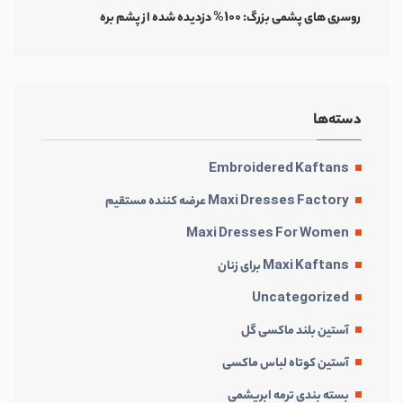
روسری های پشمی بزرگ: 100% دزدیده شده از پشم بره
دسته‌ها
Embroidered Kaftans
Maxi Dresses Factory عرضه کننده مستقیم
Maxi Dresses For Women
Maxi Kaftans برای زنان
Uncategorized
آستین بلند ماکسی گل
آستین کوتاه لباس ماکسی
بسته بندی ترمه ابریشمی