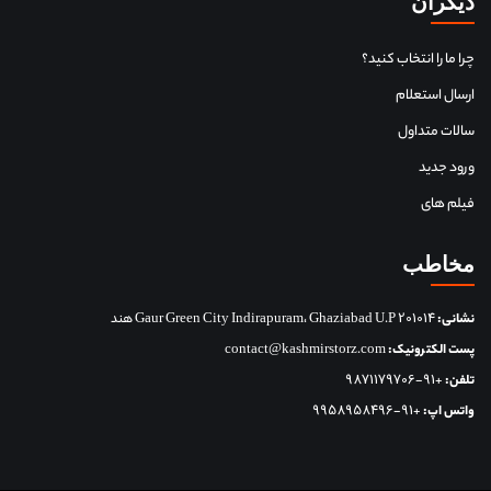
دیگران
چرا ما را انتخاب کنید؟
ارسال استعلام
سالات متداول
ورود جدید
فیلم های
مخاطب
نشانی:
Gaur Green City Indirapuram، Ghaziabad U.P 201014 هند
پست الکترونیک:
contact@kashmirstorz.com
تلفن:
+91-9871179706
واتس اپ:
+91-9958958496