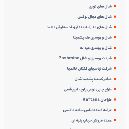
شال های توری
شال های مجلل لوکس
شال های مد را به مقدار زیاد سفارش دهید
شال و روسری فله پشمینا
شال و روسری مردانه
شرکت روسری و شال Pashmina
شرکت لباسهای کفتان خانمها
صادر کننده پشمینا شال
طراح چاپی نوعی پارچه ابریشمی
طراحان Kaftans
عرضه کننده لباس ساده ماکسی
عمده فروش حجاب پنبه ای