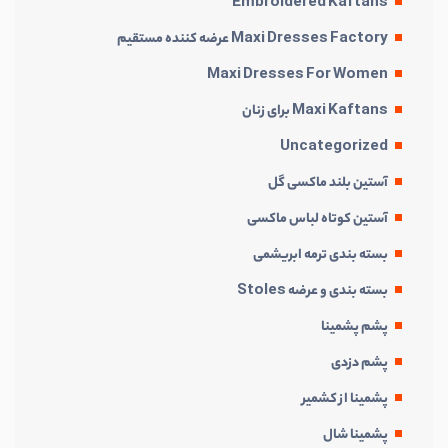
Embroidered Kaftans
Maxi Dresses Factory عرضه کننده مستقیم
Maxi Dresses For Women
Maxi Kaftans برای زنان
Uncategorized
آستین بلند ماکسی گل
آستین کوتاه لباس ماکسی
بسته بندی ترمه ابریشمی
بسته بندی و عرضه Stoles
پشم پشمینا
پشم دزدی
پشمینا از کشمیر
پشمینا شال