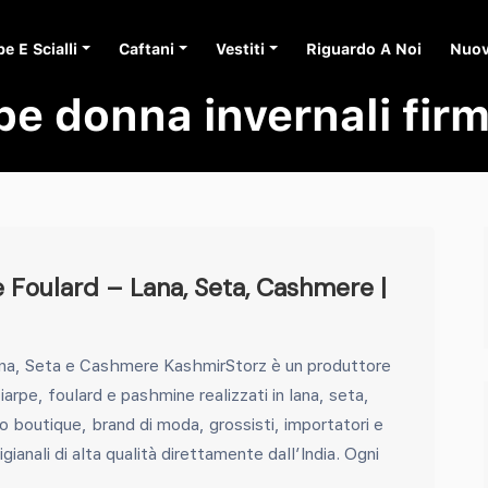
e E Scialli
Caftani
Vestiti
Riguardo A Noi
Nuov
pe donna invernali fir
e Foulard – Lana, Seta, Cashmere |
ana, Seta e Cashmere KashmirStorz è un produttore
iarpe, foulard e pashmine realizzati in lana, seta,
o boutique, brand di moda, grossisti, importatori e
igianali di alta qualità direttamente dall’India. Ogni