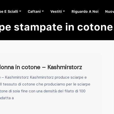
e E Scialli
Caftani
Vestiti
Riguardo A Noi
Nuov
pe stampate in cotone
a donna in cotone – Kashmirstorz
one – Kashmirstorz Kashmirstorz produce sciarpe e
tà. Il tessuto di cotone che produciamo per le sciarpe
one di soia fine con una densità del filato di 100
adatta a