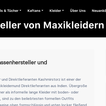
ls & Tücher
Kaftans
Kleider
Über Uns
Neuank
eller von Maxikleidern
ssenhersteller und
und Direktlieferanten Kashmirstorz ist einer der
kleidernund Direktlieferanten aus Indien. Übergroße
her als informelle lange Kleider mit boden- oder
sind zu den beliebtesten formellen Outfits
eise oben formschlüssig und unten locker fließend