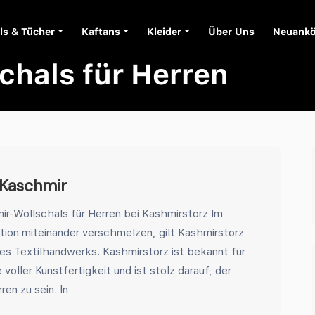
ls & Tücher
Kaftans
Kleider
Über Uns
Neuank
chals für Herren
 Kaschmir
ir-Wollschals für Herren bei Kashmirstorz Im
tion miteinander verschmelzen, gilt Kashmirstorz
es Textilhandwerks. Kashmirstorz ist bekannt für
voller Kunstfertigkeit und ist stolz darauf, der
en zu sein. In