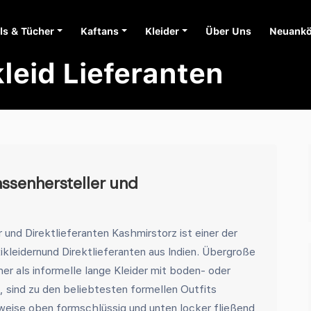
ls & Tücher
Kaftans
Kleider
Über Uns
Neuank
leid Lieferanten
ssenhersteller und
und Direktlieferanten Kashmirstorz ist einer der
kleidernund Direktlieferanten aus Indien. Übergroße
her als informelle lange Kleider mit boden- oder
sind zu den beliebtesten formellen Outfits
eise oben formschlüssig und unten locker fließend